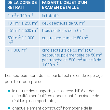
DE LA ZONE DE
FAISANT L’OBJET D’UN
RETRAIT
EXAMEN DÉTAILLÉ
2
2
0 m
à 100 m
la totalité
2
2
2
101 m
à 250 m
deux secteurs de 50 m
2
2
2
251 m
à 500 m
trois secteurs de 50 m
2
2
501 m
à 1 000
quatre secteurs de 50 m
2
m
2
2
> 1 000 m
cinq secteurs de 50 m
et un
2
secteur supplémentaire de 50 m
2
par tranche de 500 m
au-delà de
2
1 000 m
Les secteurs sont définis par le technicien de repérage
pour tenir compte de :
la nature des supports, de l’accessibilité et des
difficultés particulières conduisant à un risque de
résidus plus importants ;
chaque élément constructif homogène de la