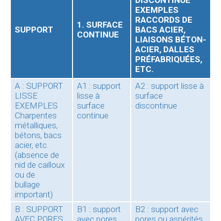
DISCONTINUE
EXEMPLES
RACCORDS DE
1. SURFACE
SUPPORT
BACS ACIER,
CONTINUE
LIAISONS BÉTON-
ACIER, DALLES
PRÉFABRIQUÉES,
ETC.
A : SUPPORT
A1 : support
A2 : support lisse à
LISSE
lisse à
surface
EXEMPLES
surface
discontinue
Charpentes
continue
métalliques,
bétons, bacs
acier, etc.
(absence de
nid de cailloux
ou de
bullage
important)
B : SUPPORT
B1 : support
B2 : support avec
AVEC PORES
avec pores
pores ou aspérités