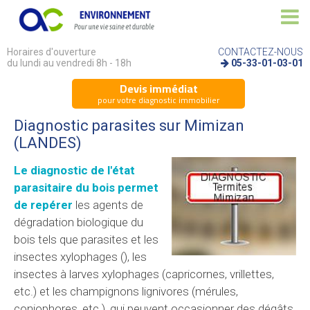
Horaires d'ouverture
CONTACTEZ-NOUS
du lundi au vendredi 8h - 18h
05-33-01-03-01
Devis immédiat
pour votre diagnostic immobilier
Diagnostic parasites sur Mimizan
(LANDES)
Le diagnostic de l'état
parasitaire du bois permet
de repérer
les agents de
dégradation biologique du
bois tels que parasites et les
insectes xylophages (), les
insectes à larves xylophages (capricornes, vrillettes,
etc.) et les champignons lignivores (mérules,
coniophores, etc.), qui peuvent occasionner des dégâts