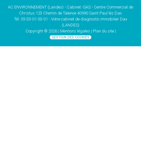
AC ENVIRONNEMENT (Landes) - Cabinet -SAS - Centre Commercial de
Christus 123 Chemin de Talence 40990 Saint Paul lès Dax
Tél. 05-33-01-03-01 - Votre cabinet de
diagnostic immobilier Dax
(LANDES)
Copyright © 2026 |
Mentions légales |
Plan du site
|
GESTION DES COOKIES