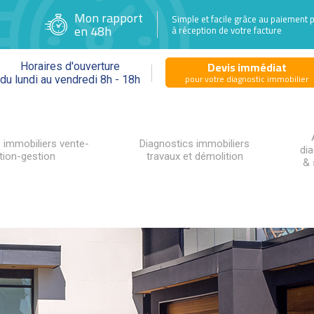
Mon rapport
Simple et facile grâce au paiement 
en 48h
à réception de votre facture
Devis immédiat
Horaires d'ouverture
pour votre diagnostic immobilier
du lundi au vendredi 8h - 18h
 immobiliers vente-
Diagnostics immobiliers
di
tion-gestion
travaux et démolition
& 