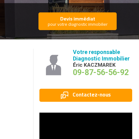
Devis immédiat
pour votre diagnostic immobilier
Votre responsable
Diagnostic Immobilier
Éric KACZMAREK
09-87-56-56-92
Contactez-nous