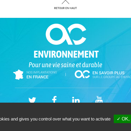
|
Alliance Sud Expertise (06 Ouest) - Cabinet -SAS - 262 Allée des Cougoussolles
okies and gives you control over what you want to activate
✓ OK, 
Tél. 09-87-56-56-92 - Votre cabinet de
diagnostic immobilier
Copyright © 2026 |
Mentions légales |
Plan du site
|
GESTION DES COOKIES